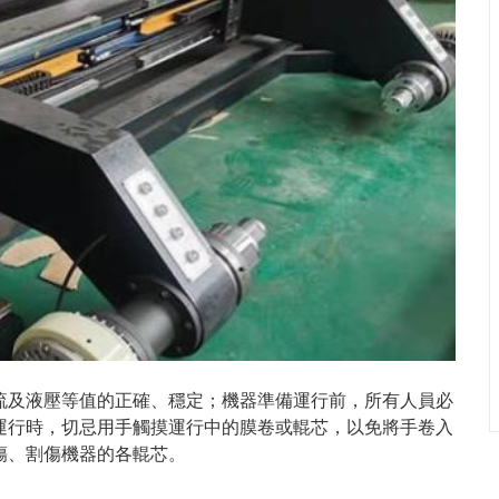
流及液壓等值的正確、穩定；機器準備運行前，所有人員必
運行時，切忌用手觸摸運行中的膜卷或輥芯，以免將手卷入
傷、割傷機器的各輥芯。