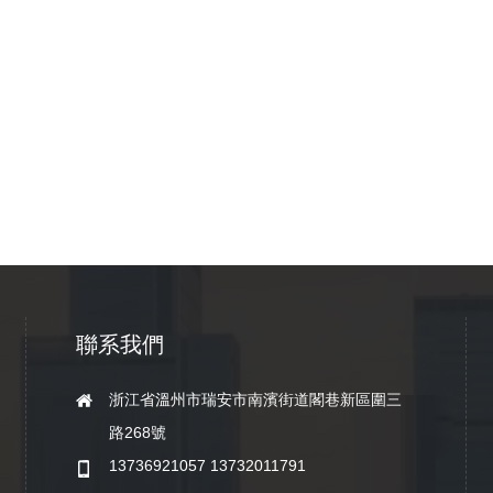
聯系我們
浙江省溫州市瑞安市南濱街道閣巷新區圍三
路268號
13736921057 13732011791