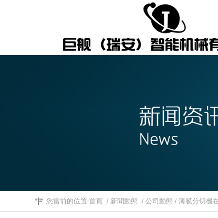
您當前的位置:
首頁
/
新聞動態
/
公司動態
/
薄膜分切機