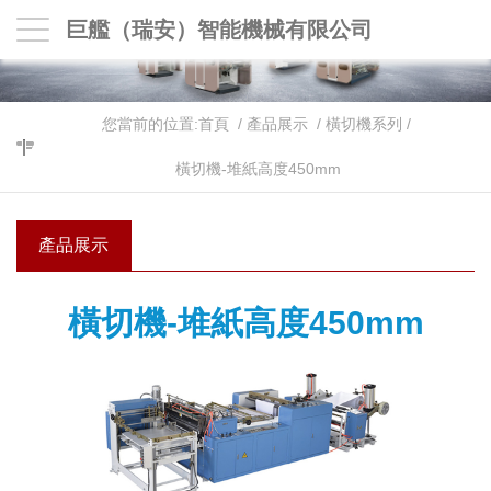
巨艦（瑞安）智能機械有限公司
您當前的位置:
首頁
/
產品展示
/
橫切機系列
/
橫切機-堆紙高度450mm
產品展示
橫切機-堆紙高度450mm