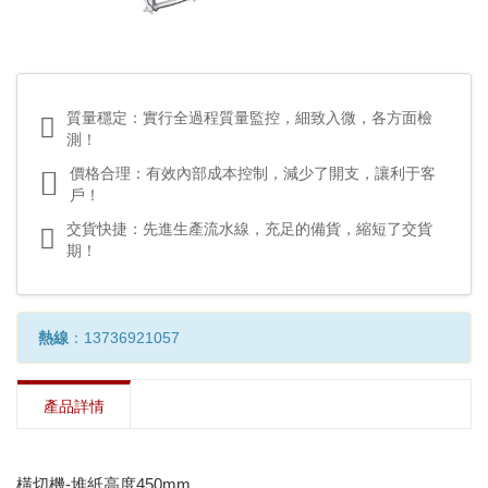
質量穩定：實行全過程質量監控，細致入微，各方面檢
測！
價格合理：有效內部成本控制，減少了開支，讓利于客
戶！
交貨快捷：先進生產流水線，充足的備貨，縮短了交貨
期！
熱線
：13736921057
產品詳情
橫切機-堆紙高度450mm